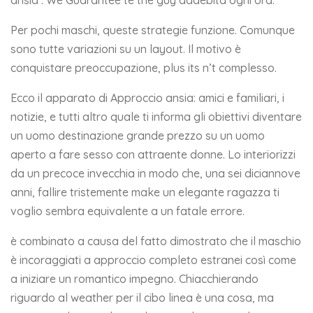
ansia . We Guarantee te the guy addebita ogni ora.
Per pochi maschi, queste strategie funzione. Comunque
sono tutte variazioni su un layout. Il motivo è
conquistare preoccupazione, plus its n’t complesso.
Ecco il apparato di Approccio ansia: amici e familiari, i
notizie, e tutti altro quale ti informa gli obiettivi diventare
un uomo destinazione grande prezzo su un uomo
aperto a fare sesso con attraente donne. Lo interiorizzi
da un precoce invecchia in modo che, una sei diciannove
anni, fallire tristemente make un elegante ragazza ti
voglio sembra equivalente a un fatale errore.
è combinato a causa del fatto dimostrato che il maschio
è incoraggiati a approccio completo estranei così come
a iniziare un romantico impegno. Chiacchierando
riguardo al weather per il cibo linea è una cosa, ma